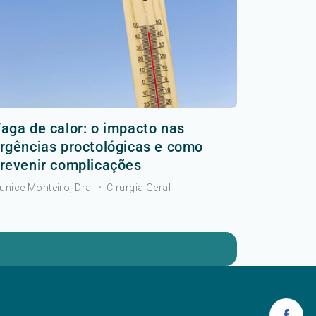
aga de calor: o impacto nas
rgências proctológicas e como
revenir complicações
unice Monteiro, Dra.
•
Cirurgia Geral