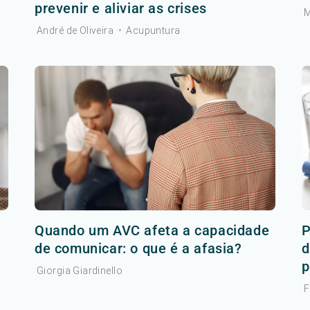
prevenir e aliviar as crises
M
André de Oliveira
•
Acupuntura
r
Quando um AVC afeta a capacidade
P
de comunicar: o que é a afasia?
d
p
Giorgia Giardinello
F