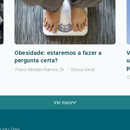
Obesidade: estaremos a fazer a
V
pergunta certa?
u
p
Flávio Mitidieri Ramos, Dr.
•
Clinica Geral
E
Ver mais
Links Úteis