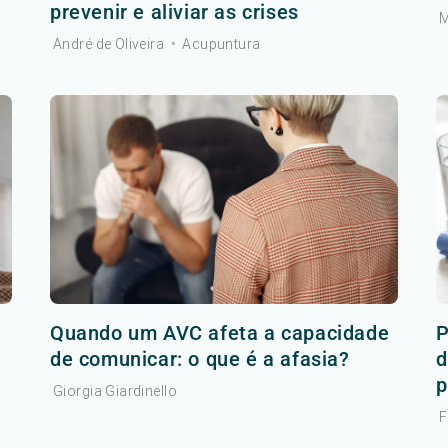
prevenir e aliviar as crises
M
André de Oliveira
•
Acupuntura
r
Quando um AVC afeta a capacidade
P
de comunicar: o que é a afasia?
d
p
Giorgia Giardinello
F