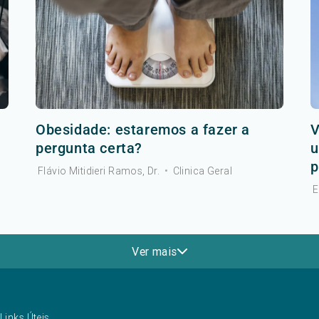
Obesidade: estaremos a fazer a
V
pergunta certa?
u
p
Flávio Mitidieri Ramos, Dr.
•
Clinica Geral
E
Ver mais
Links Úteis