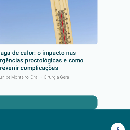
aga de calor: o impacto nas
rgências proctológicas e como
revenir complicações
unice Monteiro, Dra.
•
Cirurgia Geral