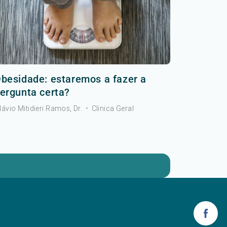
besidade: estaremos a fazer a
ergunta certa?
lávio Mitidieri Ramos, Dr.
•
Clinica Geral