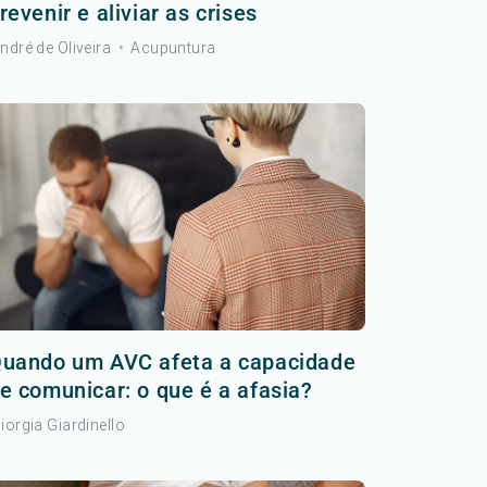
revenir e aliviar as crises
ndré de Oliveira
•
Acupuntura
uando um AVC afeta a capacidade
e comunicar: o que é a afasia?
iorgia Giardinello