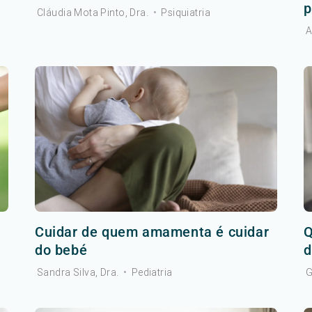
p
Cláudia Mota Pinto, Dra.
•
Psiquiatria
A
Cuidar de quem amamenta é cuidar
Q
do bebé
d
Sandra Silva, Dra.
•
Pediatria
G